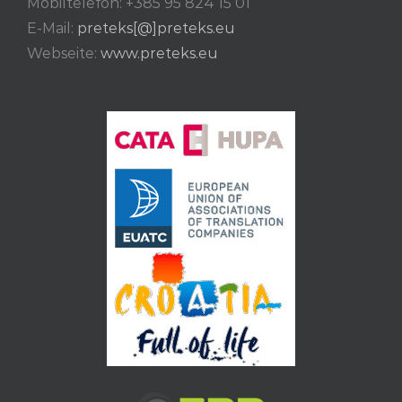
Mobiltelefon: +385 95 824 15 01
E-Mail:
preteks[@]preteks.eu
Webseite:
www.preteks.eu