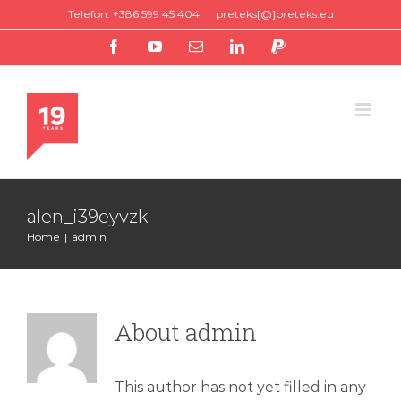
Skip
Telefon: +386 599 45 404
|
preteks[@]preteks.eu
to
facebook
youtube
Email
linkedin
paypal
content
alen_i39eyvzk
Home
|
admin
About
admin
This author has not yet filled in any