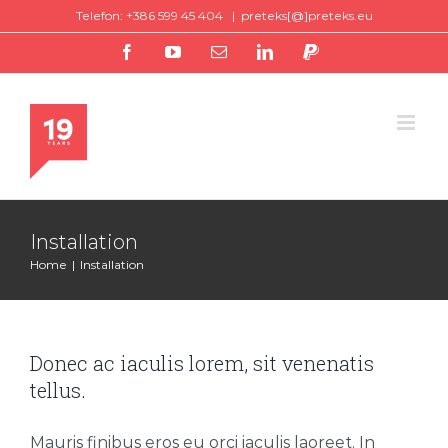
Skip
Telefon: +386 599 45 404
|
preteks[@]preteks.eu
to
facebook
youtube
Email
linkedin
paypal
content
Installation
Home
|
Installation
Donec ac iaculis lorem, sit venenatis
tellus.
Mauris finibus eros eu orci iaculis laoreet. In