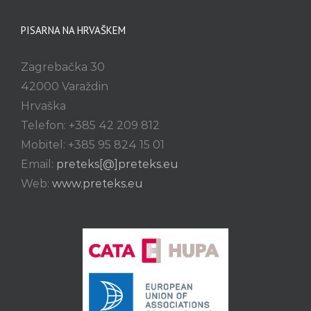
PISARNA NA HRVAŠKEM
Zagrebačka 30
42000 Varaždin
Hrvaška
Telefon: +385 42 209 812
Mobitel: +385 95 824 15 01
Email:
preteks[@]preteks.eu
Web:
www.preteks.eu