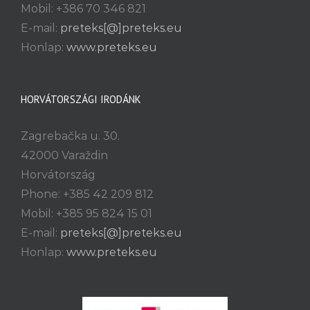
Mobil: +386 70 346 821
E-mail:
preteks[@]preteks.eu
Honlap:
www.preteks.eu
HORVÁTORSZÁGI IRODÁNK
Zagrebačka u. 30.
42000 Varaždin
Horvátország
Phone: +385 42 209 812
Mobil: +385 95 824 15 01
E-mail:
preteks[@]preteks.eu
Honlap:
www.preteks.eu