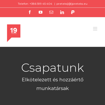
Skip
Telefon: +386 599 45 404
|
preteks[@]preteks.eu
to
facebook
youtube
Email
linkedin
paypal
content
Csapatunk
Elkötelezett és hozzáértő
munkatársak